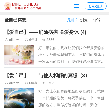
登录/注册
爱自己冥想
最新
浏览
评论
【爱自己】——消除病痛 关爱身体 (4)
aikaiwu
6年前
2886
好，亲爱的，现在让我们找个舒服安静的
地方，坐着或是躺下来，与我们的身体来
一次亲密的接触，让我们好好地看着它；
与它来一次最深情的对话；请慢慢地闭上
【爱自己】——与他人和解的冥想（3）
眼睛，深呼吸，把自己带到此时此刻；吸
气时感到空气流经自己的鼻腔进入肺部的
aikaiwu
6年前
2703
感觉，感觉胸腔随着一呼一吸而自然地收
好，先让我们静静地坐好或是躺下，找到
缩扩展，全身的每一个细胞在吸气时得到
一个舒服的姿势，将双手放在一个非常舒
了氧气和能量…
服的地方，当做好这些的时候，安心告诉