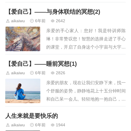
自己“我准备好了！”然后让我们把注意力
【爱自己】——与身体联结的冥想(2)
放到呼吸上：好，吸气，全身心地感受空
气经由自己的鼻腔慢慢地进入到咽部、喉
aikaiwu
6年前
2642
部、气管、支气管直到肺泡；经由肺泡的
亲爱的手心家人：您好！我是特训师陈
毛细血管的血红蛋白将富含氧的血液输送
琳！非常赞叹您！智慧的选择走进了手心
到了全身的…
的课堂，开启了自身这个小宇宙与大宇宙
高频率链接的密码，建立了与最高频率
【爱自己】——睡前冥想(1)
——“爱”之间一条即时通道，可以随时随
地享受爱的抚慰！无论在生活中我们处于
aikaiwu
6年前
2826
何种艰难困苦，我们比一些人多了一条自
亲爱的朋友，现在让我们安静下来，找一
救的方法：联结源头、联结爱、联结那个
个舒服的姿势，静静地花上十五分钟时间
被我们遗忘多年…
和自己呆一会儿。轻轻地抱一抱自己，用
你的双手（用心指引着你的双手到达每一
人生来就是要快乐的
个手触碰不到之处 ）从头到脚地抚摸你
的每一寸肌肤，同时轻轻地对她说上一
aikaiwu
6年前
1944