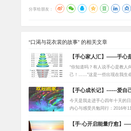
分享给朋友：
“口渴与花衣裳的故事” 的相关文章
【手心家人汇】——手心
“你知道吗？有人说手心是教人
己！……”这是一些出现在我生
的生命里具有里程碑式的意义！
严格意义上的自我探索自我内求
【手心成长记】------爱
今天是我走进手心四年十天的日
内心与感受共勉同行：2016年
时间；回望过去的四年，可以说
己，弄明白了自己该何去何从之
【手·心开启能量疗愈】—