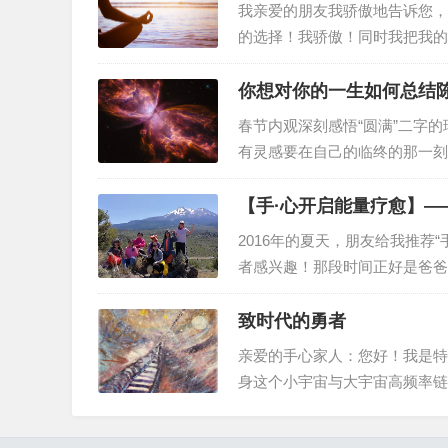
我亲爱的朋友我骄傲地告诉您，2
的选择！我骄傲！同时我把我的
真理实相，我彻底得到了解脱！
界上有一个地方叫着永恒的喜乐
你想对你的一生如何总结
春节内观深刻感悟“圆满”二字
有灵感要在自己的临终的那一刻
可以做到！回归主题“你想对你
义——摘选自《钢铁是怎样炼成
【手·心开启能量疗愈】——
2016年的夏天，朋友给我推荐
者感兴趣！那段时间正好是爸爸
声，于是听从朋友的引导，把一
忘了这事，再次见到彼此时又提
致时代的勇者
亲爱的手心家人：您好！我是特
身这个小宇宙与大宇宙高频率链
时随地享受爱的抚慰！无论在生
联结源头、联结爱、联结那个被