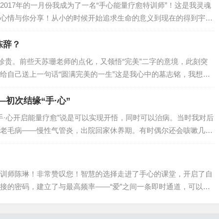
017年的一月份我成为了一名“手心能量疗愈特训师”！这是我灵魂
心情与你分享！从小的时候开始追求生命的意义到现在的得到宇宙
我希望把这样的正法传播给更多的有缘之人，让他们知道在这个世
境界！有…
陈辞？
的珍贵。前些天苏珊老师的点化，又领悟“完美”二字的意境，此刻突
给自己送上一句话“圆满完美的一生”这是我心中的墓志铭，我想我
的一生如何总结陈辞？”在小学语文书本中学习过一篇文章“生命的意
的》…
初次结缘“手·心”
“手·心开启能量疗愈”说是可以实现开悟，同时可以治病。当时我对后
老毛病——慢性气管炎，出院回家休养期。有时偶尔还会咳嗽几
副“手心画”带了回家，让她在家给爸爸做远程疗愈。过了段时间就
及此事…
训师陈琳！非常赞叹您！智慧的选择走进了手心的课堂，开启了自
接的密码，建立了与最高频率——“爱”之间一条即时通道，可以随
活中我们处于何种艰难困苦，我们比一些人多了一条自救的方法：
我们遗忘多年…