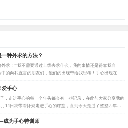
是一种外求的方法？
向外求！”“我不需要通过上线去求什么，我的事情还是得靠我自
命中的向我直言的朋友们，他们的出现带给我思考！手心出现在我
我对它的第一认知是：它将我从向外的寻找拉向了向内寻求。这是
的安定的道路。…
自己爱手心
子，走进手心的每一个年头都会有一些记录，在此与大家分享我的
11月14日我带着怀疑走进手心的课堂，直到今天走过了整整四年的
是天上人间！这是一份内心的天上人间，自从在手心课堂找到了自
后，带着…
—成为手心特训师