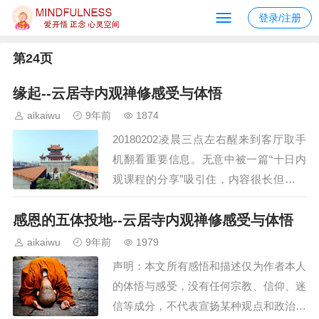
登录/注册
第24页
缘起--云居寺内观禅修感受与体悟
aikaiwu
9年前
1874
20180202凌晨三点左右醒来到客厅取手
机翻看重要信息。无意中被一篇“十日内
观课程的分享”吸引住，内容很长但还是
一字不拉地看完了所有的内容，被其中的
感恩的五体投地--云居寺内观禅修感受与体悟
灵魂出体吸引住。此时自感心跳频率加
快、力量加强！深埋在心中的那个念头又
aikaiwu
9年前
1979
被勾起（听朋友说闭黑关也可以灵魂出
声明：本文所有感悟和描述仅为作者本人
体，体验自性的自由和无限。现在虽说可
的体悟与感受，没有任何宗教、信仰、迷
以拥抱自性…
信等成分，不代表宣扬某种观点和政治立