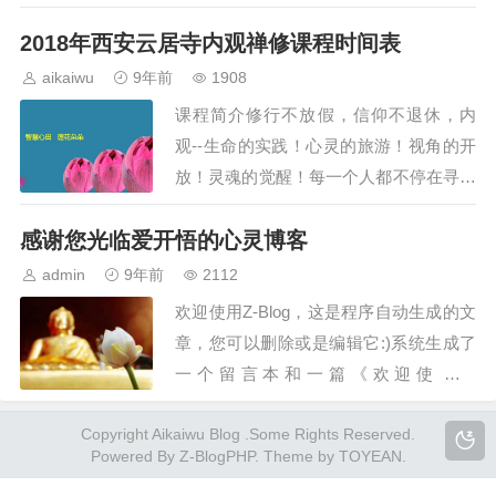
场，请您客观阅读本文内容，感谢！亲爱
2018年西安云居寺内观禅修课程时间表
的吉祥法师：您好！我是2018年2月15-27
日内观学员，在此向您顶礼呈上我最最诚
aikaiwu
9年前
1908
挚的敬意和祝福！！！…
课程简介修行不放假，信仰不退休，内
观--生命的实践！心灵的旅游！视角的开
放！灵魂的觉醒！每一个人都不停在寻觅
安祥与和谐，但紧张的生活却让我们疲惫
感谢您光临爱开悟的心灵博客
的身心无法安顿，我们经常会感到焦虑不
安、烦躁、痛苦，生命宛若一串连续不断
admin
9年前
2112
的忧虑锁链，我们的步伐失掉其原本的安
欢迎使用Z-Blog，这是程序自动生成的文
然与自在，你也可以选择给心灵放一个
章，您可以删除或是编辑它:)系统生成了
假，抽出十二天…
一个留言本和一篇《欢迎使用Z-
BlogPHP！》，祝您使用愉快！…
Copyright Aikaiwu Blog .Some Rights Reserved.
Powered By
Z-BlogPHP
. Theme by
TOYEAN
.