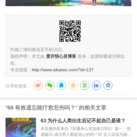
扫描二维码推送至手机访问。
版权声明：本文由
爱开悟心灵博客
发布，如需转载请注明出
处。
本文链接：
http://www.aikaiwu.com/?id=137
分享给朋友：
“68 有效遗忘能疗愈悲伤吗？” 的相关文章
63 为什么人类出生后记不起自己是谁？
本音频内容来自《苏珊身心灵急救120问》篇一：情
感篇01.成功男人都是花心的吗？02.女人应该为婚姻