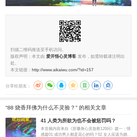
扫描二维码推送至手机访问。
版权声明：本文由
爱开悟心灵博客
发布，如需转载请注明出
处。
本文链接：
http://www.aikaiwu.com/?id=157
分享给朋友：
“88 烧香拜佛为什么不灵验？” 的相关文章
41 人类为所欲为也不会被惩罚吗？
本音频内容来自《苏珊身心灵急救120问》篇一：情
感篇01.成功男人都是花心的吗？02.女人应该为婚姻